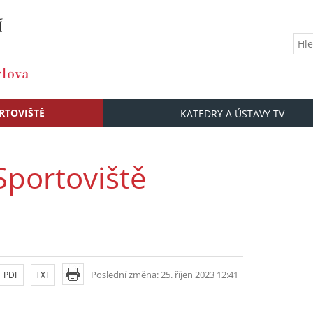
RTOVIŠTĚ
KATEDRY A ÚSTAVY TV
Sportoviště
Poslední změna: 25. říjen 2023 12:41
PDF
TXT